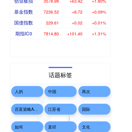
创业板指
3579.74
+64.18
+1.83%
基金指数
7236.54
+6.74
+0.09%
国债指数
229.61
+0.02
+0.01%
期指IC0
7811.60
+98.20
+1.27%
话题标签
人的
中国
再次
百富策略APP下载
江苏省
国际
如何
直径
文化