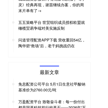
灵》经典再现，谢苗继续办案，你的周
末片单有了→
五五策略平台 世贸组织成员授权欧盟就
橄榄贸易争端对美实施反制
问道管理配资APP下载 营收重回54亿，
陶华碧“救场”后，老干妈挑战仍在
最新文章
免息配资公司平台 5月1日生意社甲酸钠
基准价为2760.00元/吨
万盈配资平台 致敬奋斗者：每一份付出
都是国基科技前行的基石——2026年“五