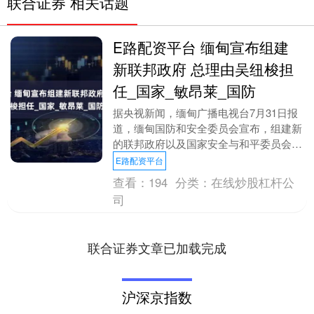
联合证券 相关话题
E路配资平台 缅甸宣布组建
新联邦政府 总理由吴纽梭担
任_国家_敏昂莱_国防
据央视新闻，缅甸广播电视台7月31日报
道，缅甸国防和安全委员会宣布，组建新
的联邦政府以及国家安全与和平委员会。
在新组建的政府中， 国家总理由吴纽梭
E路配资平台
担任，国防军总....
查看：
194
分类：
在线炒股杠杆公
司
联合证券文章已加载完成
沪深京指数