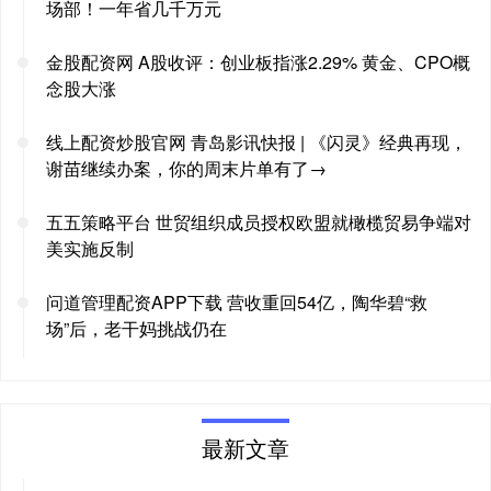
场部！一年省几千万元
金股配资网 A股收评：创业板指涨2.29% 黄金、CPO概
念股大涨
线上配资炒股官网 青岛影讯快报 | 《闪灵》经典再现，
谢苗继续办案，你的周末片单有了→
五五策略平台 世贸组织成员授权欧盟就橄榄贸易争端对
美实施反制
问道管理配资APP下载 营收重回54亿，陶华碧“救
场”后，老干妈挑战仍在
最新文章