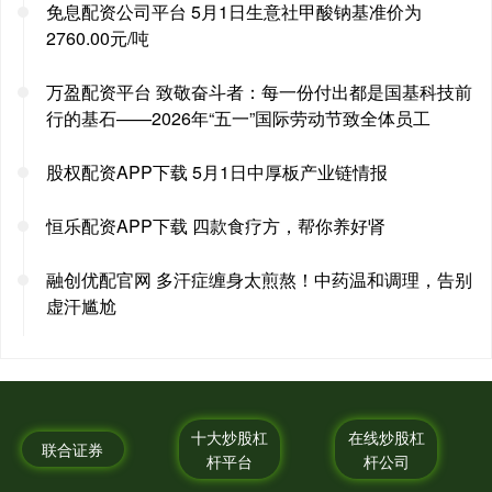
免息配资公司平台 5月1日生意社甲酸钠基准价为
2760.00元/吨
万盈配资平台 致敬奋斗者：每一份付出都是国基科技前
行的基石——2026年“五一”国际劳动节致全体员工
股权配资APP下载 5月1日中厚板产业链情报
恒乐配资APP下载 四款食疗方，帮你养好肾
融创优配官网 多汗症缠身太煎熬！中药温和调理，告别
虚汗尴尬
十大炒股杠
在线炒股杠
联合证券
杆平台
杆公司