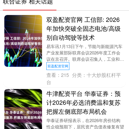
联合证券 相关话题
双盈配资官网 工信部: 2026
年加快突破全固态电池/高级
别自动驾驶等技术
易车讯1月13日下午，节能与新能源汽车
产业发展部际联席会议2026年度工作会
议在京召开。联席会议召集人，工业和信
息化部党组书记、部长李乐成主持会议并
双盈配资官网
讲话。总结2....
查看：
215
分类：
十大炒股杠杆平
台
牛津配资平台 华泰证券：预
计2026年必选消费温和复苏
把握左侧底部布局机会
华泰证券研报表示，在2026年房价结构
性企稳预期下，居民资产负债表修复有望