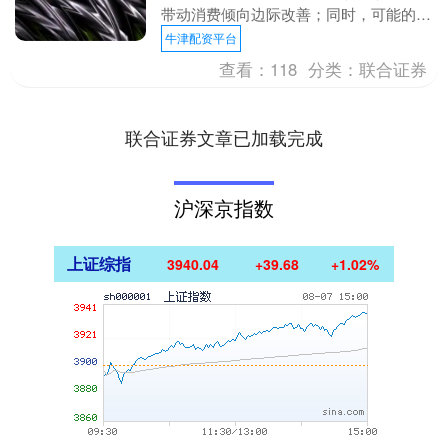
带动消费倾向边际改善；同时，可能的供
给与需求政策刺激将提振居民消费意愿。
牛津配资平台
必选消费公司国....
查看：
118
分类：
联合证券
联合证券文章已加载完成
沪深京指数
上证综指
3940.04
+39.68
+1.02%