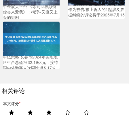
中金优配平台 融创房地产集团
中金宸大平台 《等到世界颠倒
作为被告/被上诉人的1起涉及票
你会来爱我》：柯淳~又癫又上
据纠纷的诉讼将于2025年7月15
头的短剧
日开庭
中亿策略 长春市2024年实现地
区生产总值7632.19亿元，接待
国内外游客人次同比增长17%
相关评论
本文评分
*