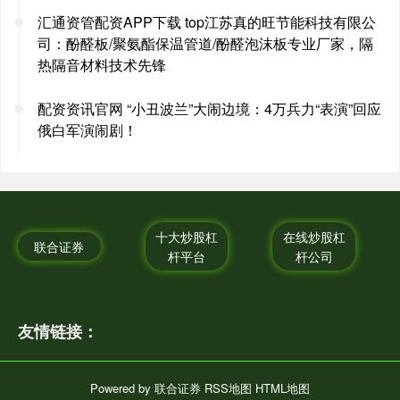
汇通资管配资APP下载 top江苏真的旺节能科技有限公
司：酚醛板/聚氨酯保温管道/酚醛泡沫板专业厂家，隔
热隔音材料技术先锋
配资资讯官网 “小丑波兰”大闹边境：4万兵力“表演”回应
俄白军演闹剧！
十大炒股杠
在线炒股杠
联合证券
杆平台
杆公司
友情链接：
Powered by
联合证券
RSS地图
HTML地图