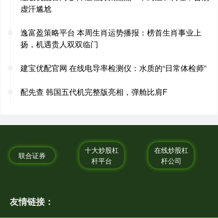
虚汗尴尬
逸富盈策略平台 本周生肖运势播报：榜首生肖事业上
扬，机遇贵人双双临门
建宝优配官网 在线电导率检测仪：水质的“日常体检师”
配先查 韩国五代机完整版亮相，弹舱比肩F
十大炒股杠
在线炒股杠
联合证券
杆平台
杆公司
友情链接：