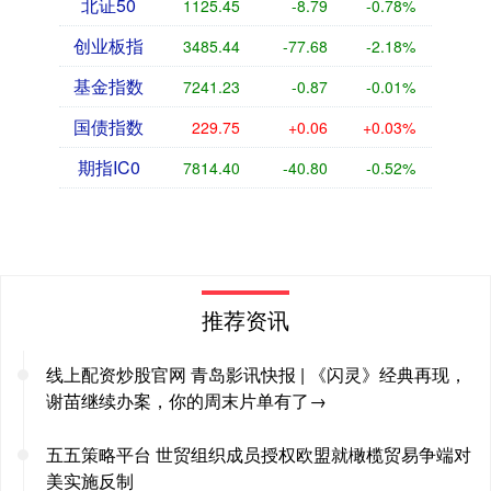
北证50
1125.45
-8.79
-0.78%
创业板指
3485.44
-77.68
-2.18%
基金指数
7241.23
-0.87
-0.01%
国债指数
229.75
+0.06
+0.03%
期指IC0
7814.40
-40.80
-0.52%
推荐资讯
线上配资炒股官网 青岛影讯快报 | 《闪灵》经典再现，
谢苗继续办案，你的周末片单有了→
五五策略平台 世贸组织成员授权欧盟就橄榄贸易争端对
美实施反制