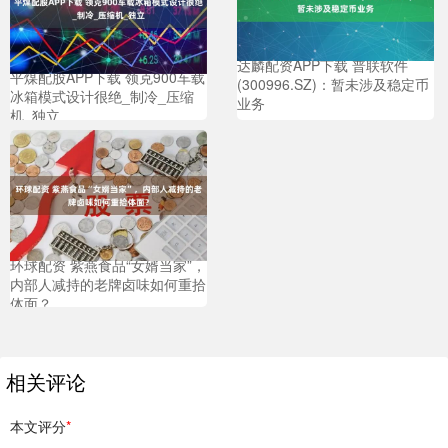
达麟配资APP下载 普联软件
平煤配股APP下载 领克900车载
(300996.SZ)：暂未涉及稳定币
冰箱模式设计很绝_制冷_压缩
业务
机_独立
环球配资 紫燕食品“女婿当家”，
内部人减持的老牌卤味如何重拾
体面？
相关评论
本文评分
*