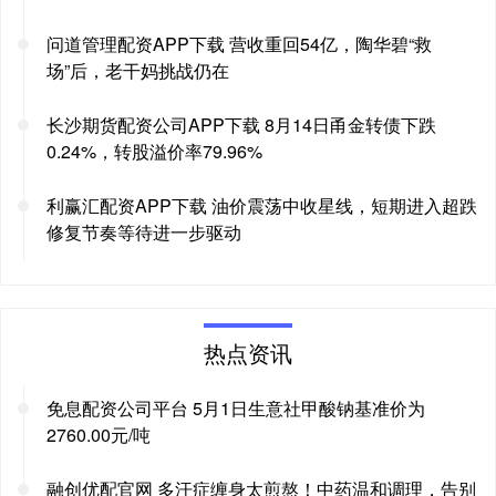
问道管理配资APP下载 营收重回54亿，陶华碧“救
场”后，老干妈挑战仍在
长沙期货配资公司APP下载 8月14日甬金转债下跌
0.24%，转股溢价率79.96%
利赢汇配资APP下载 油价震荡中收星线，短期进入超跌
修复节奏等待进一步驱动
热点资讯
免息配资公司平台 5月1日生意社甲酸钠基准价为
2760.00元/吨
融创优配官网 多汗症缠身太煎熬！中药温和调理，告别